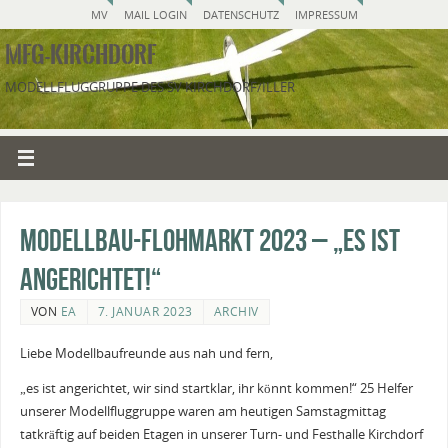
MV
MAIL LOGIN
DATENSCHUTZ
IMPRESSUM
MFG-KIRCHDORF
MODELLFLUGGRUPPE DES SV KIRCHDORF/ILLER
Modellbau-Flohmarkt 2023 – „Es ist
angerichtet!“
VON
EA
7. JANUAR 2023
ARCHIV
Liebe Modellbaufreunde aus nah und fern,
„es ist angerichtet, wir sind startklar, ihr könnt kommen!“ 25 Helfer
unserer Modellfluggruppe waren am heutigen Samstagmittag
tatkräftig auf beiden Etagen in unserer Turn- und Festhalle Kirchdorf