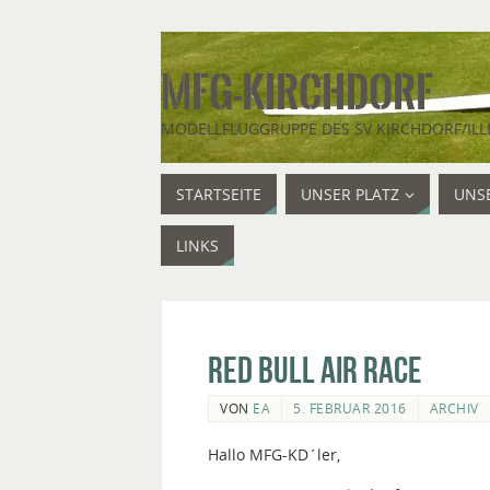
MFG-KIRCHDORF
MODELLFLUGGRUPPE DES SV KIRCHDORF/ILL
STARTSEITE
UNSER PLATZ
UNSE
LINKS
Red Bull Air Race
VON
EA
5. FEBRUAR 2016
ARCHIV
Hallo MFG-KD´ler,