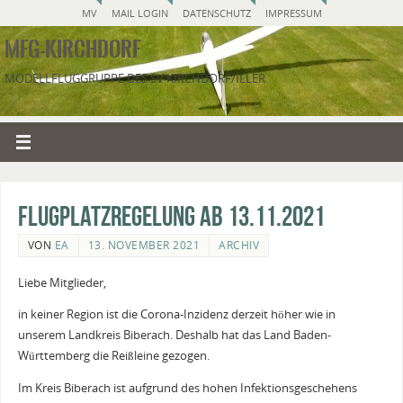
MV
MAIL LOGIN
DATENSCHUTZ
IMPRESSUM
MFG-KIRCHDORF
MODELLFLUGGRUPPE DES SV KIRCHDORF/ILLER
Flugplatzregelung ab 13.11.2021
VON
EA
13. NOVEMBER 2021
ARCHIV
Liebe Mitglieder,
in keiner Region ist die Corona-Inzidenz derzeit höher wie in
unserem Landkreis Biberach. Deshalb hat das Land Baden-
Württemberg die Reißleine gezogen.
Im Kreis Biberach ist aufgrund des hohen Infektionsgeschehens