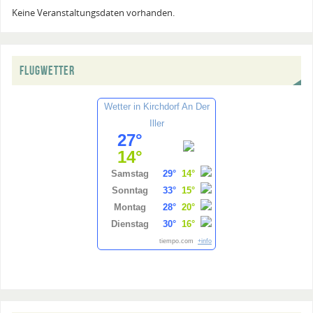
Keine Veranstaltungsdaten vorhanden.
FLUGWETTER
Wetter in Kirchdorf An Der
Iller
27°
14°
Samstag
29°
14°
Sonntag
33°
15°
Montag
28°
20°
Dienstag
30°
16°
tiempo.com
+info