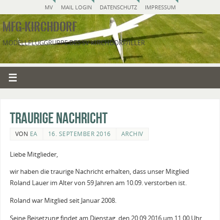
MV
MAIL LOGIN
DATENSCHUTZ
IMPRESSUM
MFG-KIRCHDORF
MODELLFLUGGRUPPE DES SV KIRCHDORF/ILLER
Traurige Nachricht
VON
EA
16. SEPTEMBER 2016
ARCHIV
Liebe Mitglieder,
wir haben die traurige Nachricht erhalten, dass unser Mitglied
Roland Lauer im Alter von 59 Jahren am 10.09. verstorben ist.
Roland war Mitglied seit Januar 2008.
Seine Beisetzung findet am Dienstag, den 20.09.2016 um 11.00 Uhr