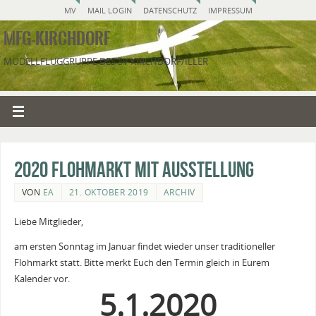
MV
MAIL LOGIN
DATENSCHUTZ
IMPRESSUM
MFG-KIRCHDORF
MODELLFLUGGRUPPE DES SV KIRCHDORF/ILLER
2020 Flohmarkt mit Ausstellung
VON
EA
21. OKTOBER 2019
ARCHIV
Liebe Mitglieder,
am ersten Sonntag im Januar findet wieder unser traditioneller
Flohmarkt statt. Bitte merkt Euch den Termin gleich in Eurem
Kalender vor.
5.1.2020