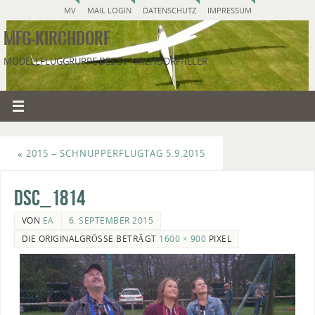
MV
MAIL LOGIN
DATENSCHUTZ
IMPRESSUM
MFG-KIRCHDORF
MODELLFLUGGRUPPE DES SV KIRCHDORF/ILLER
«
2015 – SCHNUPPERFLUGTAG 5.9.2015
DSC_1814
VON
EA
6. SEPTEMBER 2015
DIE ORIGINALGRÖSSE BETRÄGT
1600 × 900
PIXEL