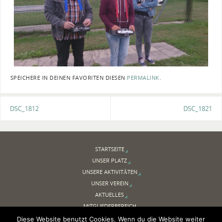
SPEICHERE IN DEINEN FAVORITEN DIESEN
PERMALINK
.
DSC_1812
DSC_1821
STARTSEITE
UNSER PLATZ
UNSERE AKTIVITÄTEN
UNSER VEREIN
AKTUELLES
MITGLIEDERBEREICH
NEWSLETTER
Diese Website benutzt Cookies. Wenn du die Website weiter