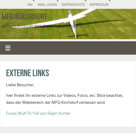
MV
MAIL LOGIN
DATENSCHUTZ
IMPRESSUM
MFG-KIRCHDORF
MODELLFLUGGRUPPE DES SV KIRCHDORF/ILLER
Externe Links
Liebe Besucher,
hier findet Ihr externe Links zur Videos, Fotos, etc. Bitte beachtet,
dass der Webbereich der MFG-Kirchdorf verlassen wird.
Focke Wulf TA 154 von Ralph Kohler