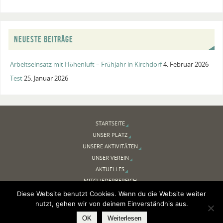
NEUESTE BEITRÄGE
Arbeitseinsatz mit Höhenluft – Frühjahr in Kirchdorf
4. Februar 2026
Test
25. Januar 2026
STARTSEITE
UNSER PLATZ
UNSERE AKTIVITÄTEN
UNSER VEREIN
AKTUELLES
MITGLIEDERBEREICH
NEWSLETTER
Diese Website benutzt Cookies. Wenn du die Website weiter
LINKS
nutzt, gehen wir von deinem Einverständnis aus.
OK
Weiterlesen