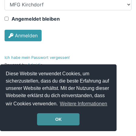
Angemeldet bleiben
Anmelden
Ich habe mein Passwort vergessen!
Powered by
Admidio
© 2004 - 2022
Admidio
Diese Website verwendet Cookies, um
sicherzustellen, dass du die beste Erfahrung auf
unserer Website erhältst. Mit der Nutzung dieser
Webseite erklärst du dich einverstanden, dass
wir Cookies verwenden.
Weitere Informationen
OK