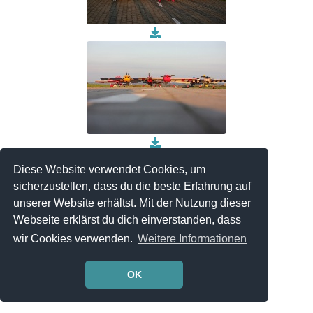
Diese Website verwendet Cookies, um
sicherzustellen, dass du die beste Erfahrung auf
Angelegt von Edwin Angele am 16.02.2015 22:13
unserer Website erhältst. Mit der Nutzung dieser
Webseite erklärst du dich einverstanden, dass
© 2004 - 2022
Admidio
wir Cookies verwenden.
Weitere Informationen
OK